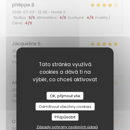
philippe
B
2026-07-03
- 12:45 - Hosté 2
Služba
:
3
/5
Atmosféra
:
4
/5
Kuchyně
:
4
/5
Kvalita /
Cena
:
4
/5
Jacqueline
S
2026-06-30
- 19:30 - Hosté 5
Služba
:
5
/5
Atmosféra
:
5
/5
Kuchyně
:
4
/5
Kvalita /
Cena
:
5
/5
Tato stránka využívá
cookies a dává ti na
výběr, co chceš aktivovat
Alina
T
2026-06-26
- 20:45 - Hosté 2
Služba
:
5
/5
Atmosféra
:
5
/5
Kuchyně
:
4
/5
Kvalita /
OK, přijmout vše
Cena
:
4
/5
Odmítnout všechny cookies
Přizpůsobit
O
S
Zásady ochrany osobních údajů
2026-06-14
- 12:00 - Hosté 3