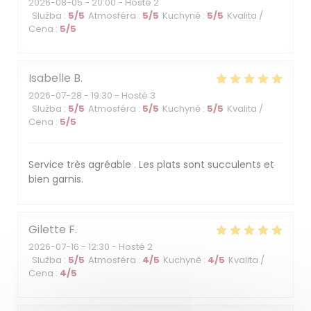
2026-08-05
- 20:00 - Hosté 2
Služba
:
5
/5
Atmosféra
:
5
/5
Kuchyně
:
5
/5
Kvalita /
Cena
:
5
/5
Isabelle
B
2026-07-28
- 19:30 - Hosté 3
Služba
:
5
/5
Atmosféra
:
5
/5
Kuchyně
:
5
/5
Kvalita /
Cena
:
5
/5
Service très agréable . Les plats sont succulents et
bien garnis.
Gilette
F
2026-07-16
- 12:30 - Hosté 2
Služba
:
5
/5
Atmosféra
:
4
/5
Kuchyně
:
4
/5
Kvalita /
Cena
:
4
/5