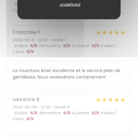
undefined
Služba
:
5
/5
Atmosféra
:
5
/5
Kuchyně
:
4
/5
Kvalita /
Cena
:
4
/5
Francoise
F
2026-06-11
- 12:00 - Hosté 7
Služba
:
5
/5
Atmosféra
:
5
/5
Kuchyně
:
5
/5
Kvalita /
Cena
:
5
/5
La nourriture était excellente et le service plein de
gentillesse. Nous reviendrons certainement
Laurence
B
2026-06-09
- 12:30 - Hosté 4
Služba
:
5
/5
Atmosféra
:
5
/5
Kuchyně
:
5
/5
Kvalita /
Cena
:
5
/5