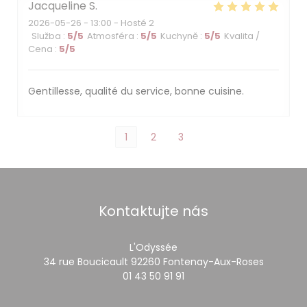
Jacqueline
S
2026-05-26
- 13:00 - Hosté 2
Služba
:
5
/5
Atmosféra
:
5
/5
Kuchyně
:
5
/5
Kvalita /
Cena
:
5
/5
Gentillesse, qualité du service, bonne cuisine.
1
2
3
Kontaktujte nás
L'Odyssée
((otevře
34 rue Boucicault 92260 Fontenay-Aux-Roses
01 43 50 91 91