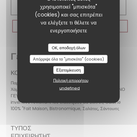
09:00 - 21:00
χρησιμοποιεί "μπισκότα"
(cookies) και σας επιτρέπει
να ελέγξετε τι θέλετε να
ΚΆΝΤΕ ΚΡΆΤΗΣΗ ΤΡΑΠΕΖΙΟΎ
ενεργοποιήσετε
OK, αποδοχή όλων
Γενικές πληροφορίες
Απόρριψε όλα τα "μπισκότα" (cookies)
Εξατομίκευση
ΚΟΥΖΊΝΑ
Πολιτική απορρήτου
Παραδοσιακά γαλλικά, νωπού προϊόντος, Σπιτικό,
undefined
Χάμπουργκερ, Ψάρι, ψηνω στα καρβουνα, Κοκτέιλ, ΠΡΩΙΝΟ
ΓΕΥΜΑ, Desserts maison, Γκουρμέ μπιφτέκια, Cuisine
inventive revisitant les classiques du Bistrot, Cuisine
100% "Fait Maison, Bistronomique, Σαλάτες, Σάντουιτς
ΤΎΠΟΣ
ΕΠΙΧΕΊΡΗΣΗΣ