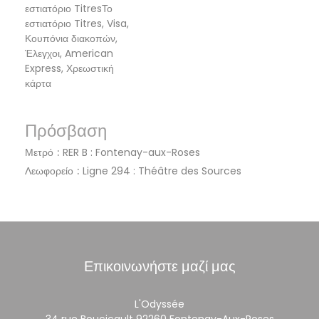
εστιατόριο TitresΤο
εστιατόριο Titres, Visa,
Κουπόνια διακοπών,
Έλεγχοι, American
Express, Χρεωστική
κάρτα
Πρόσβαση
Μετρό
RER B : Fontenay-aux-Roses
Λεωφορείο
Ligne 294 : Théâtre des Sources
Επικοινωνήστε μαζί μας
L'Odyssée
((ανοίγει
34 rue Boucicault 92260 Fontenay-Aux-Roses