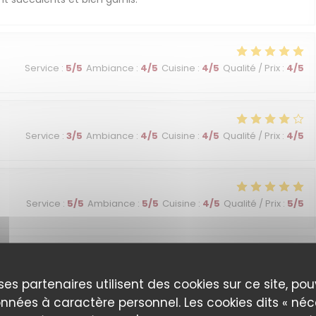
Service
:
5
/5
Ambiance
:
4
/5
Cuisine
:
4
/5
Qualité / Prix
:
4
/5
Service
:
3
/5
Ambiance
:
4
/5
Cuisine
:
4
/5
Qualité / Prix
:
4
/5
Service
:
5
/5
Ambiance
:
5
/5
Cuisine
:
4
/5
Qualité / Prix
:
5
/5
Service
:
5
/5
Ambiance
:
5
/5
Cuisine
:
4
/5
Qualité / Prix
:
4
/5
ses partenaires utilisent des cookies sur ce site, po
nnées à caractère personnel. Les cookies dits « néc