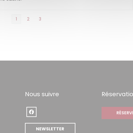
1
2
3
Nous suivre
Réservati
RÉSERV
Facebook ((ouvre une nouvelle fenêtre))
((ouvre une nouvelle fenêtre))
NEWSLETTER