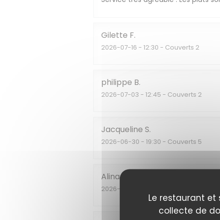
Gilette
F
2026-07-16
- 12:30 - Couverts 2
philippe
B
2026-07-03
- 12:45 - Couverts 2
Jacqueline
S
2026-06-30
- 19:30 - Couverts 5
Alina
T
2026-06-26
- 20:45 - Couverts 2
Le restaurant et 
collecte de do