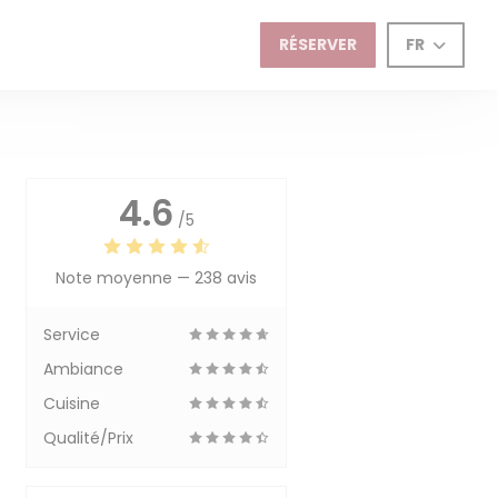
-ROSES
enêtre))
RÉSERVER
FR
4.6
/5
Note moyenne —
238 avis
Service
Ambiance
Cuisine
Qualité/Prix