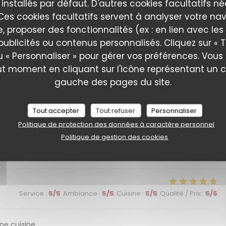
 installés par défaut. D'autres cookies facultatifs n
es cookies facultatifs servent à analyser votre nav
Service
:
5
/5
Ambiance
:
5
/5
Cuisine
:
4
/5
Qualité / Prix
:
4
/5
e, proposer des fonctionnalités (ex : en lien avec le
publicités ou contenus personnalisés. Cliquez sur « T
u « Personnaliser » pour gérer vos préférences. Vou
Service
:
5
/5
Ambiance
:
5
/5
Cuisine
:
5
/5
Qualité / Prix
:
5
/5
ut moment en cliquant sur l'icône représentant un 
gauche des pages du site.
e service plein de gentillesse. Nous reviendrons certainement
Tout accepter
Tout refuser
Personnaliser
Politique de protection des données à caractère personnel
Politique de gestion des cookies
Service
:
5
/5
Ambiance
:
5
/5
Cuisine
:
5
/5
Qualité / Prix
:
5
/5
Service
:
5
/5
Ambiance
:
5
/5
Cuisine
:
5
/5
Qualité / Prix
:
5
/5
ne cuisine.