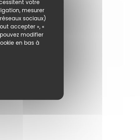
écessitent votre
igation, mesurer
s réseaux sociaux)
out accepter », «
s pouvez modifier
cookie en bas à