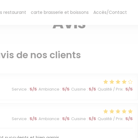
- TERRASSE EN ÉTÉ, AU CALME SUR LA PLACE PIÉTONNE — FONTENAY-AUX
((ouvre une nouvelle fenêtre))
((ouvre une nouvelle f
s restaurant
carte brasserie et boissons
Accès/Contact
Avis
vis de nos clients
Service
:
5
/5
Ambiance
:
5
/5
Cuisine
:
5
/5
Qualité / Prix
:
5
/5
Service
:
5
/5
Ambiance
:
5
/5
Cuisine
:
5
/5
Qualité / Prix
:
5
/5
ont succulents et bien garnis.