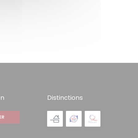
on
Distinctions
ER