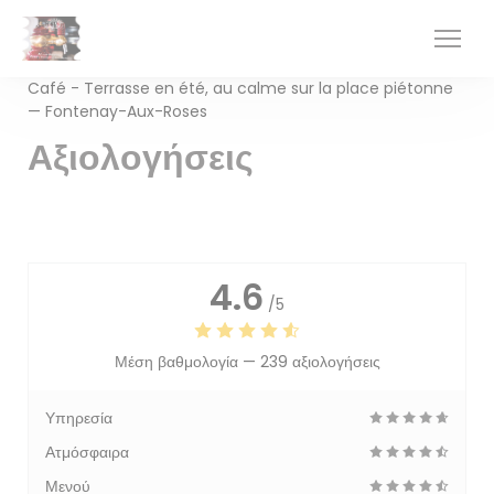
Πίνακας διαχείρισης "Μπισκότων" (Cookies)
Café - Terrasse en été, au calme sur la place piétonne
— Fontenay-Aux-Roses
Αξιολογήσεις
4.6
/5
Μέση βαθμολογία —
239 αξιολογήσεις
Υπηρεσία
Ατμόσφαιρα
Μενού