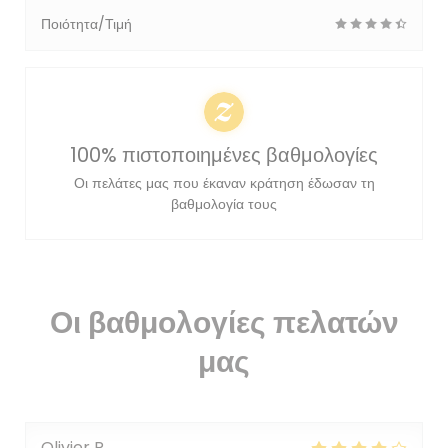
Ποιότητα/Τιμή
100% πιστοποιημένες βαθμολογίες
Οι πελάτες μας που έκαναν κράτηση έδωσαν τη
βαθμολογία τους
Οι βαθμολογίες πελατών
μας
Olivier
R