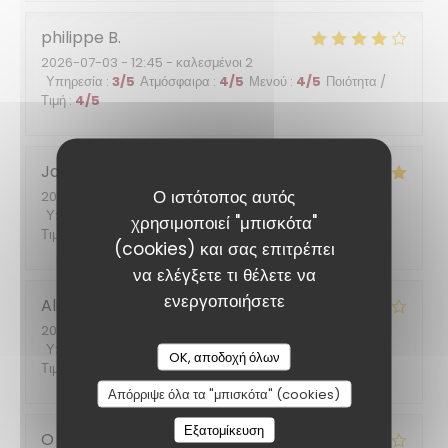
philippe
B
2026-07-03
- 12:45 - καλεσμένοι 2
Υπηρεσία
:
3
/5
Ατμόσφαιρα
:
4
/5
Μενού
:
4
/5
Ποιότητα /
Τιμή
:
4
/5
Jacqueline
S
Ο ιστότοπος αυτός
2026-06-30
- 19:30 - καλεσμένοι 5
Υπηρεσία
:
5
/5
Ατμόσφαιρα
:
5
/5
Μενού
:
4
/5
Ποιότητα /
χρησιμοποιεί "μπισκότα"
Τιμή
:
5
/5
(cookies) και σας επιτρέπει
να ελέγξετε τι θέλετε να
ενεργοποιήσετε
Alina
T
2026-06-26
- 20:45 - καλεσμένοι 2
Υπηρεσία
:
5
/5
Ατμόσφαιρα
:
5
/5
Μενού
:
4
/5
Ποιότητα /
OK, αποδοχή όλων
Τιμή
:
4
/5
Απόρριψε όλα τα "μπισκότα" (cookies)
Εξατομίκευση
O
S