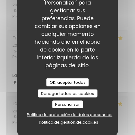
'Personalizar' para
2026-06-14
- 12:00 - Invitados 3
gestionar sus
Servicio
:
5
/5
Ambiente
:
5
/5
Menú
:
4
/5
Calidad /
Precio
:
4
/5
preferencias. Puede
cambiar sus opciones en
cualquier momento
Francoise
F
haciendo clic en el icono
2026-06-11
- 12:00 - Invitados 7
de cookie en la parte
Servicio
:
5
/5
Ambiente
:
5
/5
Menú
:
5
/5
Calidad /
inferior izquierda de las
Precio
:
5
/5
páginas del sitio.
La nourriture était excellente et le service plein de
gentillesse. Nous reviendrons certainement
OK, aceptar todas
Denegar todas las cookies
Laurence
B
Personalizar
2026-06-09
- 12:30 - Invitados 4
Política de protección de datos personales
Servicio
:
5
/5
Ambiente
:
5
/5
Menú
:
5
/5
Calidad /
Política de gestión de cookies
Precio
:
5
/5