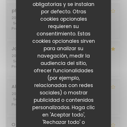
obligatorias y se instalan
philippe
B
por defecto. Otras
2026-07-03
- 12:45 - Invitados 2
cookies opcionales
Servicio
:
3
/5
Ambiente
:
4
/5
Menú
:
4
/5
Calidad /
requieren su
Precio
:
4
/5
consentimiento. Estas
cookies opcionales sirven
para analizar su
Jacqueline
S
navegación, medir la
2026-06-30
- 19:30 - Invitados 5
Servicio
:
5
/5
Ambiente
:
5
/5
Menú
:
4
/5
Calidad /
audiencia del sitio,
Precio
:
5
/5
ofrecer funcionalidades
(por ejemplo,
relacionadas con redes
Alina
T
sociales) o mostrar
2026-06-26
- 20:45 - Invitados 2
Servicio
:
5
/5
Ambiente
:
5
/5
Menú
:
4
/5
Calidad /
publicidad o contenidos
Precio
:
4
/5
personalizados. Haga clic
en 'Aceptar todo',
'Rechazar todo' o
O
S