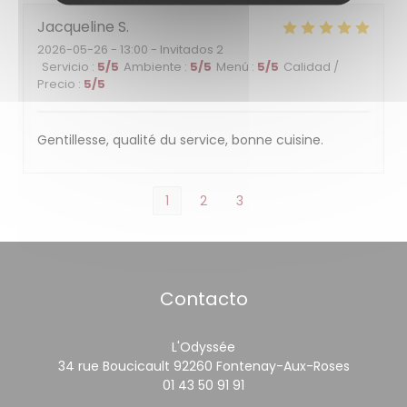
Jacqueline
S
2026-05-26
- 13:00 - Invitados 2
Servicio
:
5
/5
Ambiente
:
5
/5
Menú
:
5
/5
Calidad /
Precio
:
5
/5
Gentillesse, qualité du service, bonne cuisine.
1
2
3
Contacto
L'Odyssée
((abre e
34 rue Boucicault 92260 Fontenay-Aux-Roses
01 43 50 91 91