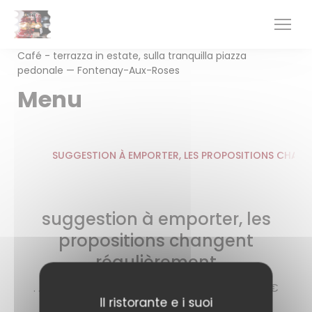
Personalizzazione delle tue scelte sui cookie
Café - terrazza in estate, sulla tranquilla piazza
pedonale — Fontenay-Aux-Roses
Menu
SUGGESTION À EMPORTER, LES PROPOSITIONS CHAN
suggestion à emporter, les
propositions changent
régulièrement
. ................Formule entrée ou dessert + plat: 14€
Il ristorante e i suoi
.................Formule entrée + plat+ dessert: 16€