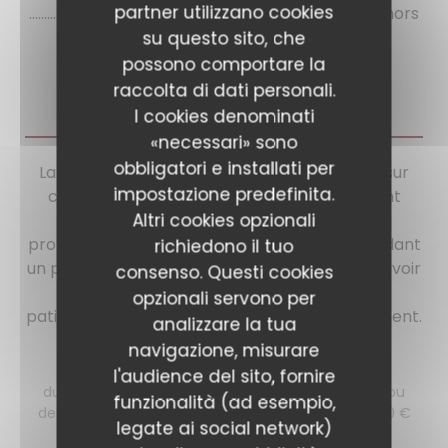
partner utilizzano cookies
.................Plat seul: 11€ .................hamburger + frite (hors
formule): 14€
su questo sito, che
possono comportare la
raccolta di dati personali.
I cookies denominati
Carte & Menus
«necessari» sono
obbligatori e installati per
La majorité des produits que vous trouverez sur
impostazione predefinita.
cette carte, dans la mesure du possible, sont
Altri cookies opzionali
confectionnés sur place. Au maximum de
provenance française . Certains plats demandant
richiedono il tuo
un peu de temps de préparation avant de pouvoir
consenso. Questi cookies
être servis, nous vous remercions de votre
opzionali servono per
patience et vous souhaitons un agréable moment.
analizzare la tua
navigazione, misurare
formule du midi
l'audience del sito, fornire
du lundi au samedi midi, hors jours fériers entrée ou
funzionalità (ad esempio,
dessert + plat: 20.50€ entrée, plat et dessert: 26.90 €
legate ai social network)
boissons non comprises