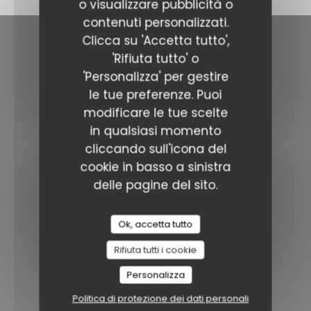
o visualizzare pubblicità o
contenuti personalizzati.
Clicca su 'Accetta tutto',
Contattaci
'Rifiuta tutto' o
'Personalizza' per gestire
le tue preferenze. Puoi
L'Odyssée
((apre u
34 rue Boucicault 92260 Fontenay-Aux-Roses
modificare le tue scelte
01 43 50 91 91
in qualsiasi momento
cliccando sull'icona del
Seguici
cookie in basso a sinistra
delle pagine del sito.
Facebook ((apre una nuova fine
Ok, accetta tutto
NEWSLETTER
Rifiuta tutti i cookie
Personalizza
Prenotazione
Politica di protezione dei dati personali