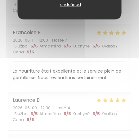
undefined
Služba
:
5
/5
Atmosféra
:
5
/5
Kuchyně
:
4
/5
Kvalita /
Cena
:
4
/5
Francoise
F
2026-06-11
- 12:00 - Hosté 7
Služba
:
5
/5
Atmosféra
:
5
/5
Kuchyně
:
5
/5
Kvalita /
Cena
:
5
/5
La nourriture était excellente et le service plein de
gentillesse. Nous reviendrons certainement
Laurence
B
2026-06-09
- 12:30 - Hosté 4
Služba
:
5
/5
Atmosféra
:
5
/5
Kuchyně
:
5
/5
Kvalita /
Cena
:
5
/5