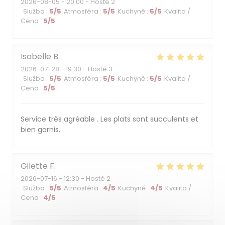
2026-08-05
- 20:00 - Hosté 2
Služba
:
5
/5
Atmosféra
:
5
/5
Kuchyně
:
5
/5
Kvalita /
Cena
:
5
/5
Isabelle
B
2026-07-28
- 19:30 - Hosté 3
Služba
:
5
/5
Atmosféra
:
5
/5
Kuchyně
:
5
/5
Kvalita /
Cena
:
5
/5
Service très agréable . Les plats sont succulents et
bien garnis.
Gilette
F
2026-07-16
- 12:30 - Hosté 2
Služba
:
5
/5
Atmosféra
:
4
/5
Kuchyně
:
4
/5
Kvalita /
Cena
:
4
/5