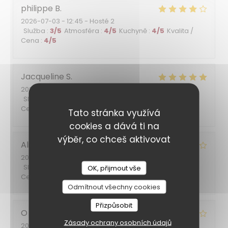
philippe
B
2026-07-03
- 12:45 - Hosté 2
Služba
:
3
/5
Atmosféra
:
4
/5
Kuchyně
:
4
/5
Kvalita /
Cena
:
4
/5
Jacqueline
S
2026-06-30
- 19:30 - Hosté 5
Služba
:
5
/5
Atmosféra
:
5
/5
Kuchyně
:
4
/5
Kvalita /
Cena
:
5
/5
Tato stránka využívá
cookies a dává ti na
výběr, co chceš aktivovat
Alina
T
2026-06-26
- 20:45 - Hosté 2
Služba
:
5
/5
Atmosféra
:
5
/5
Kuchyně
:
4
/5
Kvalita /
OK, přijmout vše
Cena
:
4
/5
Odmítnout všechny cookies
Přizpůsobit
O
S
Zásady ochrany osobních údajů
2026-06-14
- 12:00 - Hosté 3