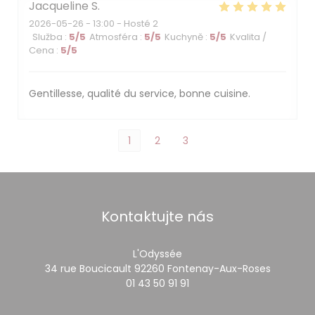
Jacqueline
S
2026-05-26
- 13:00 - Hosté 2
Služba
:
5
/5
Atmosféra
:
5
/5
Kuchyně
:
5
/5
Kvalita /
Cena
:
5
/5
Gentillesse, qualité du service, bonne cuisine.
1
2
3
Kontaktujte nás
L'Odyssée
((otevře
34 rue Boucicault 92260 Fontenay-Aux-Roses
01 43 50 91 91