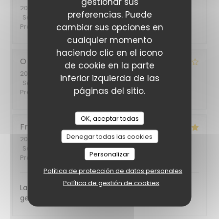
gestionar sus
2026-06-26
- 20:45 - Invitados 2
preferencias. Puede
Servicio
:
5
/5
Ambiente
:
5
/5
Menú
:
4
/5
Calidad /
cambiar sus opciones en
Precio
:
4
/5
cualquier momento
haciendo clic en el icono
O
S
de cookie en la parte
2026-06-14
- 12:00 - Invitados 3
inferior izquierda de las
Servicio
:
5
/5
Ambiente
:
5
/5
Menú
:
4
/5
Calidad /
páginas del sitio.
Precio
:
4
/5
OK, aceptar todas
Francoise
F
Denegar todas las cookies
2026-06-11
- 12:00 - Invitados 7
Servicio
:
5
/5
Ambiente
:
5
/5
Menú
:
5
/5
Calidad /
Personalizar
Precio
:
5
/5
Política de protección de datos personales
Política de gestión de cookies
La nourriture était excellente et le service plein de
gentillesse. Nous reviendrons certainement