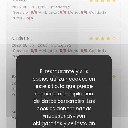
2026-08-08
- 13:00 - Invitados 2
Servicio
:
5
/5
Ambiente
:
5
/5
Menú
:
5
/5
Calidad /
Precio
:
5
/5
Olivier
R
2026-08-05
- 20:00 - Invitados 2
Servicio
:
5
/5
Ambiente
:
5
/5
Menú
:
5
/5
Calidad /
Precio
:
5
/5
El restaurante y sus
Isabelle
B
socios utilizan cookies en
2026-07-28
- 19:30 - Invitados 3
este sitio, lo que puede
Servicio
:
5
/5
Ambiente
:
5
/5
Menú
:
5
/5
Calidad /
implicar la recopilación
Precio
:
5
/5
de datos personales. Las
cookies denominadas
Service très agréable . Les plats sont succulents et
«necesarias» son
bien garnis.
obligatorias y se instalan