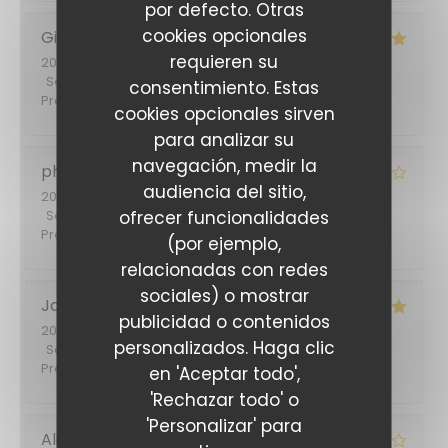
por defecto. Otras
cookies opcionales
Gilette
F
requieren su
2026-07-16
- 12:30 - Invitados 2
Servicio
:
5
/5
Ambiente
:
4
/5
Menú
:
4
/5
Calidad /
consentimiento. Estas
Precio
:
4
/5
cookies opcionales sirven
para analizar su
navegación, medir la
philippe
B
audiencia del sitio,
2026-07-03
- 12:45 - Invitados 2
ofrecer funcionalidades
Servicio
:
3
/5
Ambiente
:
4
/5
Menú
:
4
/5
Calidad /
Precio
:
4
/5
(por ejemplo,
relacionadas con redes
sociales) o mostrar
Jacqueline
S
publicidad o contenidos
2026-06-30
- 19:30 - Invitados 5
personalizados. Haga clic
Servicio
:
5
/5
Ambiente
:
5
/5
Menú
:
4
/5
Calidad /
Precio
:
5
/5
en 'Aceptar todo',
'Rechazar todo' o
'Personalizar' para
Alina
T