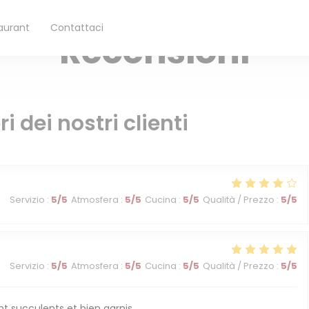
ERRAZZA IN ESTATE, SULLA TRANQUILLA PIAZZA PEDONALE — FONTENAY-
((apre una nuova finestra))
aurant
Contattaci
((apre una nuova finestra))
Recensioni
ri dei nostri clienti
Servizio
:
5
/5
Atmosfera
:
5
/5
Cucina
:
5
/5
Qualità / Prezzo
:
5
/5
Servizio
:
5
/5
Atmosfera
:
5
/5
Cucina
:
5
/5
Qualità / Prezzo
:
5
/5
ont succulents et bien garnis.