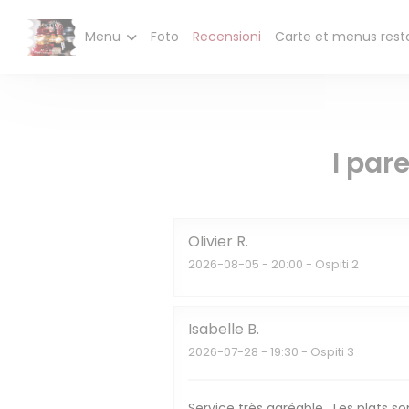
Personalizzazione delle tue scelte sui cookie
CAFÉ - T
Menu
Foto
Recensioni
Carte et menus rest
I pare
Olivier
R
2026-08-05
- 20:00 - Ospiti 2
Isabelle
B
2026-07-28
- 19:30 - Ospiti 3
Service très agréable . Les plats s