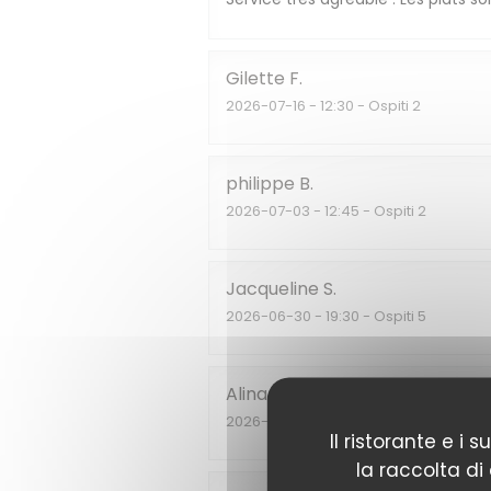
Gilette
F
2026-07-16
- 12:30 - Ospiti 2
philippe
B
2026-07-03
- 12:45 - Ospiti 2
Jacqueline
S
2026-06-30
- 19:30 - Ospiti 5
Alina
T
2026-06-26
- 20:45 - Ospiti 2
Il ristorante e i
la raccolta di