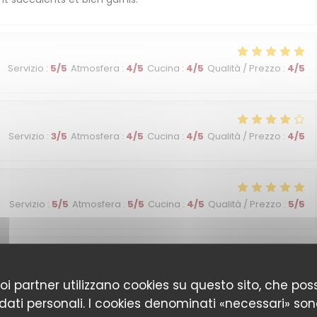
Servizio
:
5
/5
Atmosfera
:
4
/5
Cucina
:
4
/5
Qualità / Prezzo
:
4
/5
Servizio
:
3
/5
Atmosfera
:
4
/5
Cucina
:
4
/5
Qualità / Prezzo
:
4
/5
Servizio
:
5
/5
Atmosfera
:
5
/5
Cucina
:
4
/5
Qualità / Prezzo
:
5
/5
Servizio
:
5
/5
Atmosfera
:
5
/5
Cucina
:
4
/5
Qualità / Prezzo
:
4
/5
 suoi partner utilizzano cookies su questo sito, che 
 dati personali. I cookies denominati «necessari» son