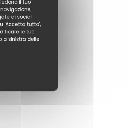
hiedono il tuo
 navigazione,
gate ai social
u 'Accetta tutto',
odificare le tue
 a sinistra delle