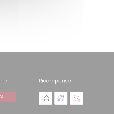
one
Ricompense
TA