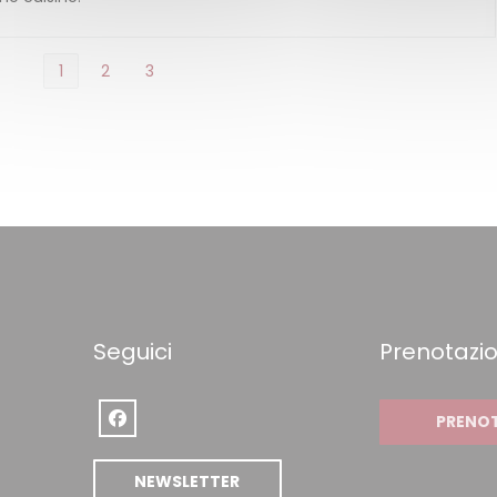
1
2
3
Seguici
Prenotazi
PRENO
Facebook ((apre una nuova finestra))
((apre una nuova finestra))
NEWSLETTER