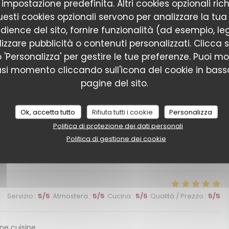
r impostazione predefinita. Altri cookies opzionali ric
esti cookies opzionali servono per analizzare la tua
Servizio
:
5
/5
Atmosfera
:
5
/5
Cucina
:
4
/5
Qualità / Prezzo
:
4
/5
dience del sito, fornire funzionalità (ad esempio, le
izzare pubblicità o contenuti personalizzati. Clicca s
 o 'Personalizza' per gestire le tue preferenze. Puoi m
Servizio
:
5
/5
Atmosfera
:
5
/5
Cucina
:
5
/5
Qualità / Prezzo
:
5
/5
asi momento cliccando sull'icona del cookie in basso
pagine del sito.
e service plein de gentillesse. Nous reviendrons certainement
Ok, accetta tutto
Rifiuta tutti i cookie
Personalizza
Politica di protezione dei dati personali
Politica di gestione dei cookie
Servizio
:
5
/5
Atmosfera
:
5
/5
Cucina
:
5
/5
Qualità / Prezzo
:
5
/5
Servizio
:
5
/5
Atmosfera
:
5
/5
Cucina
:
5
/5
Qualità / Prezzo
:
5
/5
ne cuisine.