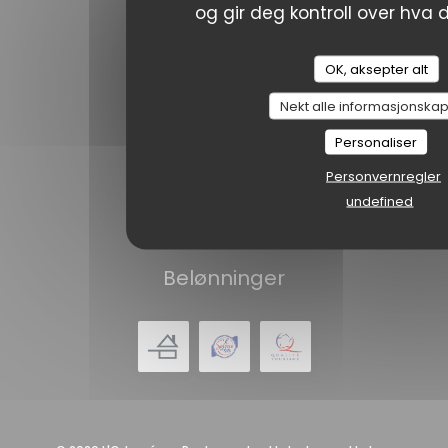
og gir deg kontroll over hva d
Facebook ((åpner i et nytt vind
OK, aksepter alt
NYHETSBREV
Nekt alle informasjonskap
Personaliser
Bestilling
Personvernregler
undefined
BESTILL ET BORD
Belønninger