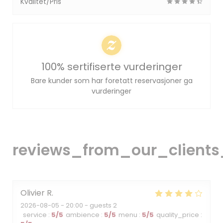
Kvalitet/Pris
100% sertifiserte vurderinger
Bare kunder som har foretatt reservasjoner ga
vurderinger
reviews_from_our_clients
Olivier
R
2026-08-05
- 20:00 - guests 2
service
:
5
/5
ambience
:
5
/5
menu
:
5
/5
quality_price
: