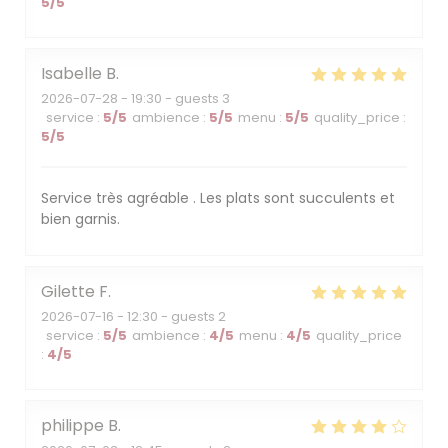
5
/5
Isabelle
B
2026-07-28
- 19:30 - guests 3
service
:
5
/5
ambience
:
5
/5
menu
:
5
/5
quality_price
:
5
/5
Service très agréable . Les plats sont succulents et
bien garnis.
Gilette
F
2026-07-16
- 12:30 - guests 2
service
:
5
/5
ambience
:
4
/5
menu
:
4
/5
quality_price
:
4
/5
philippe
B