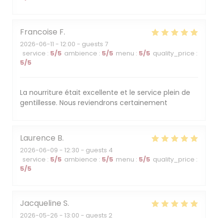
Francoise
F
2026-06-11
- 12:00 - guests 7
service
:
5
/5
ambience
:
5
/5
menu
:
5
/5
quality_price
:
5
/5
La nourriture était excellente et le service plein de
gentillesse. Nous reviendrons certainement
Laurence
B
2026-06-09
- 12:30 - guests 4
service
:
5
/5
ambience
:
5
/5
menu
:
5
/5
quality_price
:
5
/5
Jacqueline
S
2026-05-26
- 13:00 - guests 2