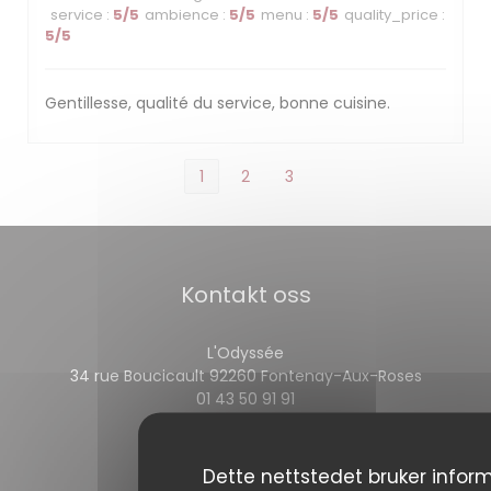
service
:
5
/5
ambience
:
5
/5
menu
:
5
/5
quality_price
:
5
/5
Gentillesse, qualité du service, bonne cuisine.
1
2
3
Kontakt oss
L'Odyssée
((åpner i
34 rue Boucicault 92260 Fontenay-Aux-Roses
01 43 50 91 91
Følg oss
Dette nettstedet bruker infor